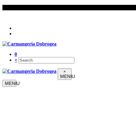
Urmați-ne pe
0
×
×