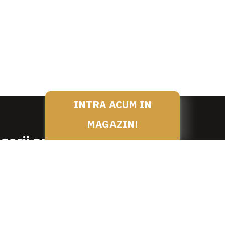
INTRA ACUM IN
MAGAZIN!
gorii produse
SPECIALITATI DE LA NEA N
PRODUSE DEDICATE
SI PREPARATE DE VITA
PRODUSE PENTRU MESE F
 SI PREPARATE DE OAIE /
CUT/ MIEL