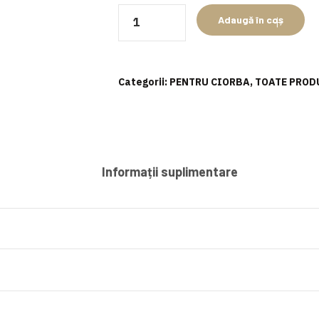
Cantitate
Adaugă în coș
Burtă
vită
prefiartă
Categorii:
PENTRU CIORBA
,
TOATE PROD
Informații suplimentare