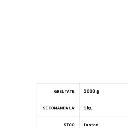
1000 g
GREUTATE
SE COMANDA LA
1 kg
STOC
In stoc