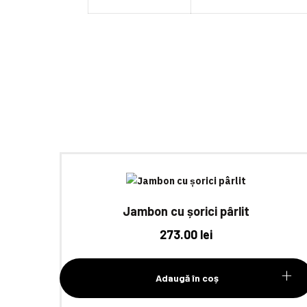
Jambon cu șorici pârlit
273.00
lei
Adaugă în coș