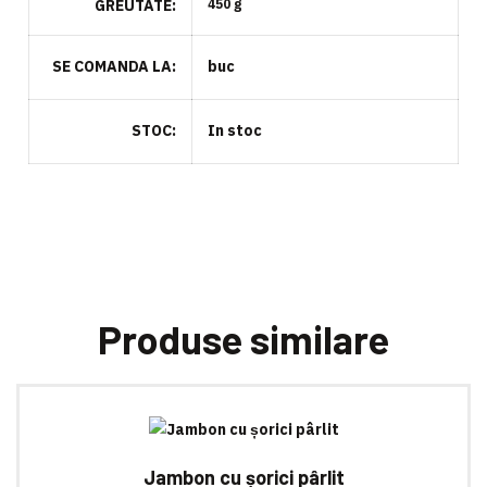
GREUTATE
450 g
SE COMANDA LA
buc
STOC
In stoc
Produse similare
Jambon cu șorici pârlit