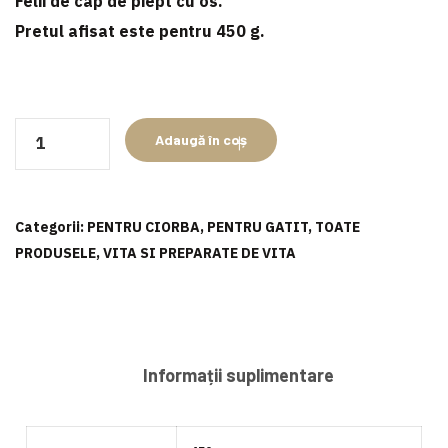
Felii de cap de piept cu os.
Pretul afisat este pentru
450 g
.
Cantitate
Adaugă în coș
Cap
de
piept
Categorii:
PENTRU CIORBA
,
PENTRU GATIT
,
TOATE
de
PRODUSELE
,
VITA SI PREPARATE DE VITA
vită
frăgezit
Informații suplimentare