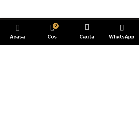
0
Acasa
Cos
Cauta
WhatsApp
Bine ati venit la Carmangeria Dobrogea, destinatia dvs.
de incredere pentru experienta autentica a gustului
traditional! Cu o istorie bogata si o pasiune dedicata
pentru calitate, ne-am angajat sa va oferim cele mai
proaspete si delicioase produse din carne.
Telefon: 0769058478