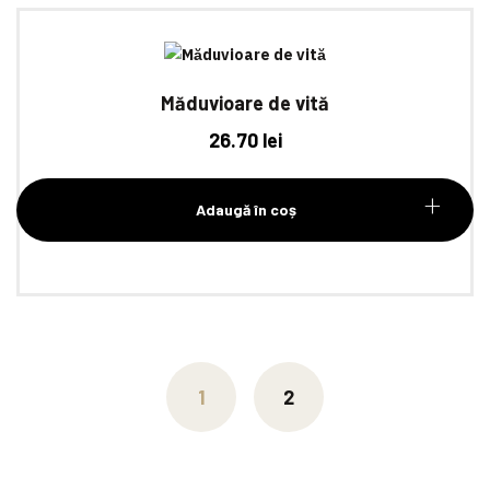
Măduvioare de vită
26.70
lei
Adaugă în coș
1
2