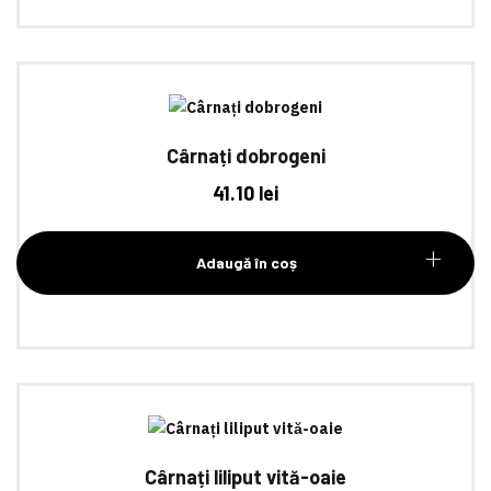
Cârnați dobrogeni
41.10
lei
Adaugă în coș
Cârnați liliput vită-oaie