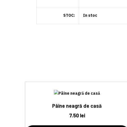
STOC
In stoc
Pâine neagră de casă
7.50
lei