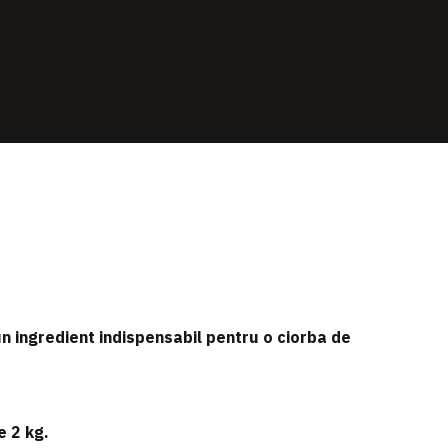
 un ingredient indispensabil pentru o ciorba de
e 2
kg.