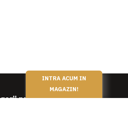
INTRA ACUM IN
MAGAZIN!
gorii produse
SPECIALITATI DE LA NEA N
PRODUSE DEDICATE
SI PREPARATE DE VITA