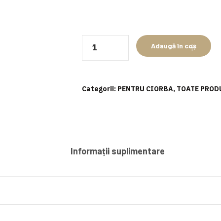
Cantitate
Adaugă în coș
Copite
sectionate
Categorii:
PENTRU CIORBA
,
TOATE PROD
Informații suplimentare