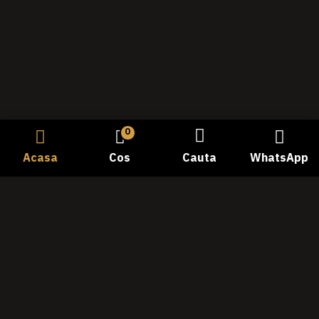
0
Acasa
Cos
Cauta
WhatsApp
Bine ati venit la Carmangeria Dobrogea, destinatia dvs.
de incredere pentru experienta autentica a gustului
traditional! Cu o istorie bogata si o pasiune dedicata
pentru calitate, ne-am angajat sa va oferim cele mai
proaspete si delicioase produse din carne.