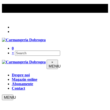
Comenzile peste 200 lei beneficiază de livrare gratuită în
Constanța.
Urmați-ne pe
0
×
×
Despre noi
Magazin online
Abonamente
Contact