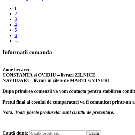
1
2
3
4
5
6
→
Informatii comanda
Zone livrare:
CONSTANTA si OVIDIU – livrari ZILNICE
NAVODARI – livrari in zilele de MARTI si VINERI
Dupa primirea comenzii va vom contacta pentru stabilirea conditii
Pretul final al cosului de cumparaturi va fi comunicat printr-un 
Nota: Toate pozele produselor sunt cu titlu de prezentare.
Caută după:
Caută