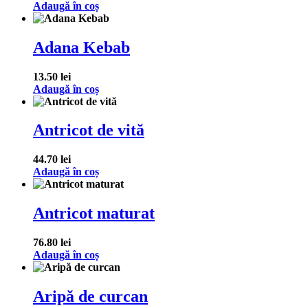
Adaugă în coș
Adana Kebab
13.50
lei
Adaugă în coș
Antricot de vită
44.70
lei
Adaugă în coș
Antricot maturat
76.80
lei
Adaugă în coș
Aripă de curcan