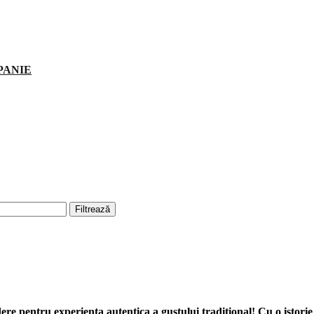
PANIE
Filtrează
re pentru experienta autentica a gustului traditional! Cu o istorie