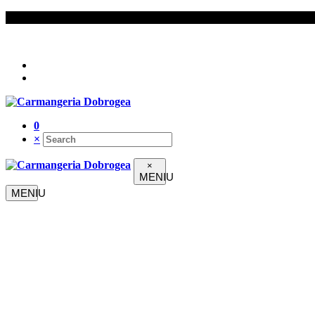
Urmați-ne pe
0
×
×