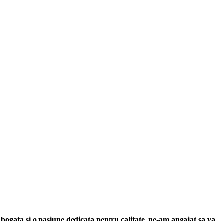
 bogata si o pasiune dedicata pentru calitate, ne-am angajat sa va