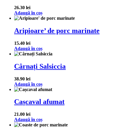
26.30
lei
Adaugă în coș
Aripioare’ de porc marinate
15.40
lei
Adaugă în coș
Cârnați Salsiccia
38.90
lei
Adaugă în coș
Cașcaval afumat
21.00
lei
Adaugă în coș