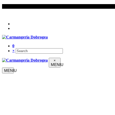
Urmați-ne pe
0
×
×