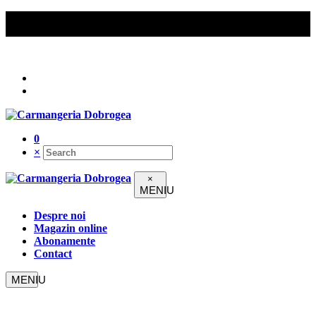
Comenzile peste 200 lei beneficiază de livrare gratuită în
Constanța.
Urmați-ne pe
0
×
×
Despre noi
Magazin online
Abonamente
Contact