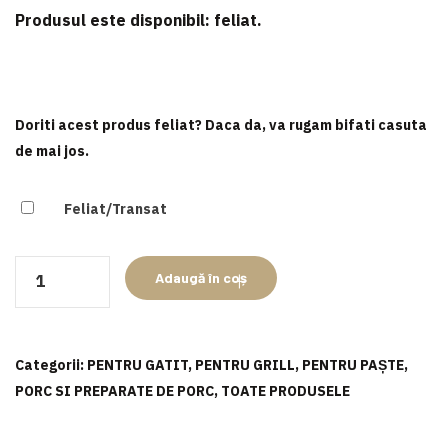
Produsul este disponibil:
feliat
.
Doriti acest produs feliat? Daca da, va rugam bifati casuta
de mai jos.
Feliat/Transat
Cantitate
Adaugă în coș
Ficat
de
porc
Categorii:
PENTRU GATIT
,
PENTRU GRILL
,
PENTRU PAȘTE
,
PORC SI PREPARATE DE PORC
,
TOATE PRODUSELE