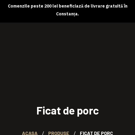
Comenzile peste 200 lei beneficiază de livrare gratuită în
Constanța.
Despre noi
Magazin online
Abonamente
Contact
Ficat de porc
ACASA
PRODUSE
FICAT DE PORC