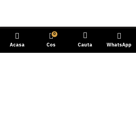
0
Acasa
Cos
Cauta
WhatsApp
Bine ati venit la Carmangeria Dobrogea, destinatia dvs.
de incredere pentru experienta autentica a gustului
traditional! Cu o istorie bogata si o pasiune dedicata
pentru calitate, ne-am angajat sa va oferim cele mai
proaspete si delicioase produse din carne.
Telefon: 0769058478