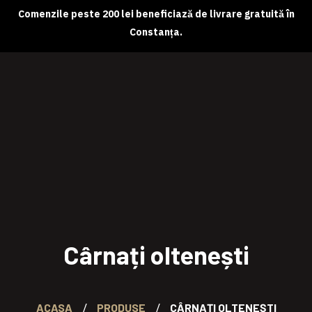
Comenzile peste 200 lei beneficiază de livrare gratuită în
Constanța.
Despre noi
Magazin online
Abonamente
Contact
Cârnați oltenești
ACASA
PRODUSE
CÂRNAȚI OLTENEȘTI