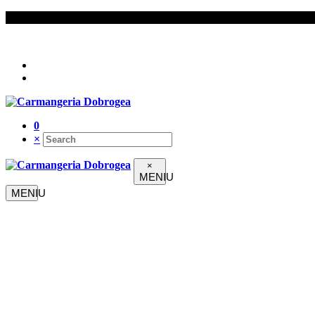
Urmați-ne pe
0
×
×