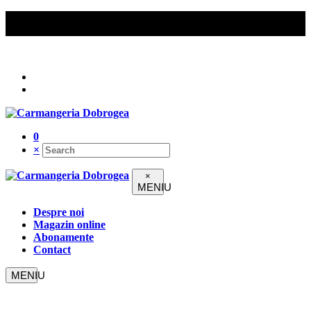
Comenzile peste 200 lei beneficiază de livrare gratuită în
Constanța.
Urmați-ne pe
0
×
×
Despre noi
Magazin online
Abonamente
Contact