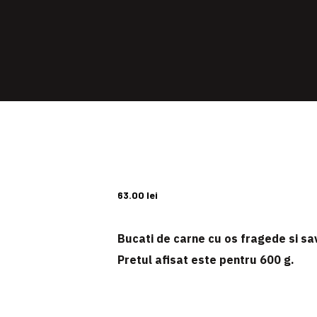
63.00
lei
Bucati de carne cu os fragede si s
Pretul afisat este pentru
600 g
.