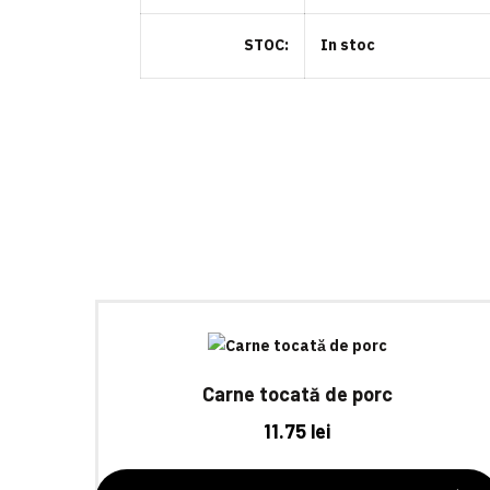
STOC
In stoc
Carne tocată de porc
11.75
lei