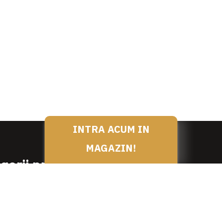
INTRA ACUM IN
MAGAZIN!
gorii produse
SPECIALITATI DE LA NEA N
PRODUSE DEDICATE
SI PREPARATE DE VITA