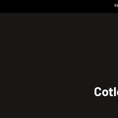
Co
Urmați-ne pe
Cotl