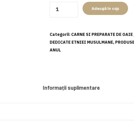
Cantitate
Adaugă în coș
Cotlete
de
berbecut
Categorii:
CARNE SI PREPARATE DE OAIE 
marinate
DEDICATE ETNIEI MUSULMANE
,
PRODUSE
ANUL
Informații suplimentare