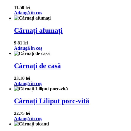
11.50
lei
Adaugă în coș
Cârnați afumați
9.81
lei
Adaugă în coș
Cârnați de casă
23.10
lei
Adaugă în coș
Cârnați Liliput porc-vită
22.75
lei
Adaugă în coș