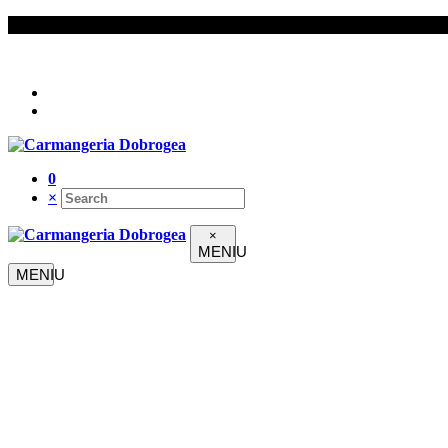
Urmați-ne pe
0
×
×