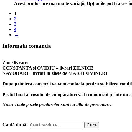
Acest produs are mai multe variații. Opțiunile pot fi alese 
1
2
3
4
→
Informatii comanda
Zone livrare:
CONSTANTA si OVIDIU – livrari ZILNICE
NAVODARI – livrari in zilele de MARTI si VINERI
Dupa primirea comenzii va vom contacta pentru stabilirea conditii
Pretul final al cosului de cumparaturi va fi comunicat printr-un 
Nota: Toate pozele produselor sunt cu titlu de prezentare.
Caută după:
Caută