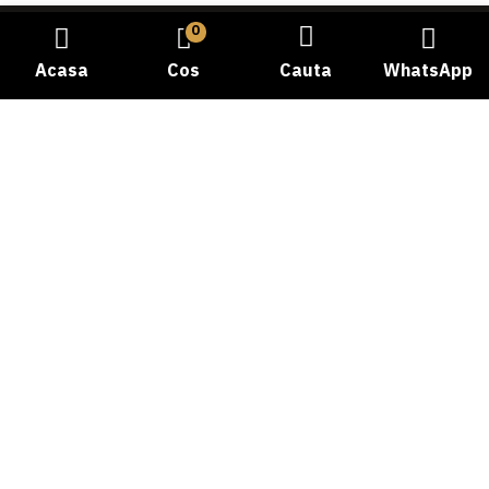
0
Acasa
Cos
Cauta
WhatsApp
Bine ati venit la Carmangeria Dobrogea, destinatia dvs.
de incredere pentru experienta autentica a gustului
traditional! Cu o istorie bogata si o pasiune dedicata
pentru calitate, ne-am angajat sa va oferim cele mai
proaspete si delicioase produse din carne.
Telefon: 0769058478
Categorii produse