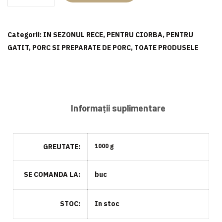
de
porc
Categorii:
IN SEZONUL RECE
,
PENTRU CIORBA
,
PENTRU
GATIT
,
PORC SI PREPARATE DE PORC
,
TOATE PRODUSELE
Informații suplimentare
GREUTATE
1000 g
SE COMANDA LA
buc
STOC
In stoc