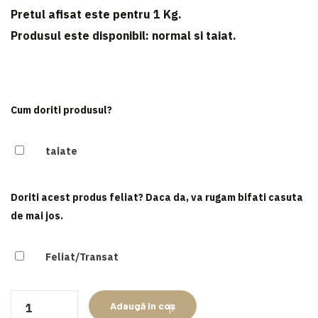
Pretul afisat este pentru
1 Kg
.
Produsul este disponibil:
normal si taiat
.
Cum doriti produsul?
taiate
Doriti acest produs feliat? Daca da, va rugam bifati casuta
de mai jos.
Feliat/Transat
Cantitate
Adaugă în coș
Ciocănele