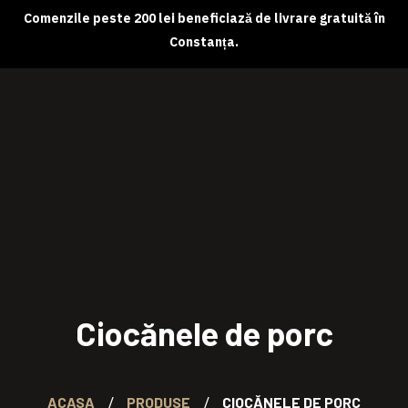
Comenzile peste 200 lei beneficiază de livrare gratuită în
Constanța.
Despre noi
Magazin online
Abonamente
Contact
Ciocănele de porc
ACASA
PRODUSE
CIOCĂNELE DE PORC