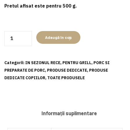
Pretul afisat este pentru
500 g
.
Cantitate
Adaugă în coș
Cârnați
Liliput
porc-
Categorii:
IN SEZONUL RECE
,
PENTRU GRILL
,
PORC SI
vită
PREPARATE DE PORC
,
PRODUSE DEDICATE
,
PRODUSE
DEDICATE COPIILOR
,
TOATE PRODUSELE
Informații suplimentare