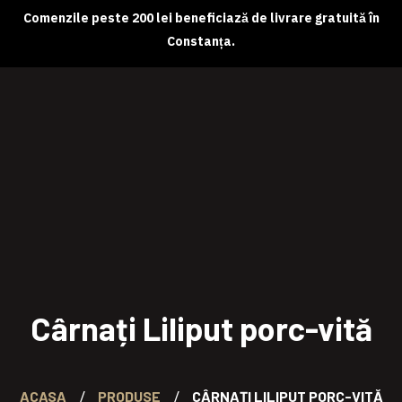
Comenzile peste 200 lei beneficiază de livrare gratuită în
Constanța.
Despre noi
Magazin online
Abonamente
Contact
Cârnați Liliput porc-vită
ACASA
PRODUSE
CÂRNAȚI LILIPUT PORC-VITĂ