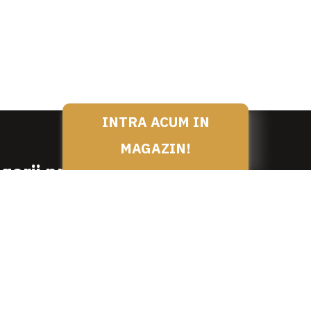
INTRA ACUM IN
MAGAZIN!
gorii produse
SPECIALITATI DE LA NEA N
PRODUSE DEDICATE
SI PREPARATE DE VITA
PRODUSE PENTRU MESE F
 SI PREPARATE DE OAIE /
CUT/ MIEL
PRODUSE COMPLEMENTAR