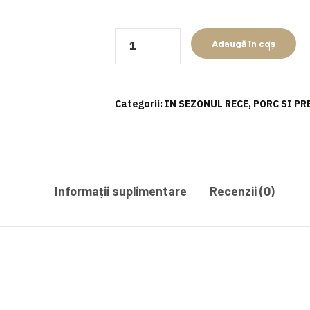
Cantitate
Adaugă în coș
Sfert
anterior
de
Categorii:
IN SEZONUL RECE
,
PORC SI PR
porc
pârlit
Informații suplimentare
Recenzii (0)