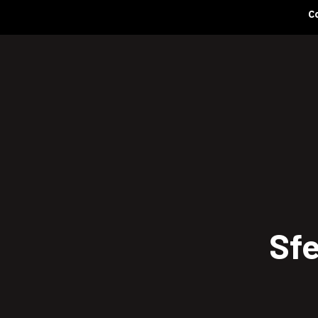
Co
Urmați-ne pe
Sfe