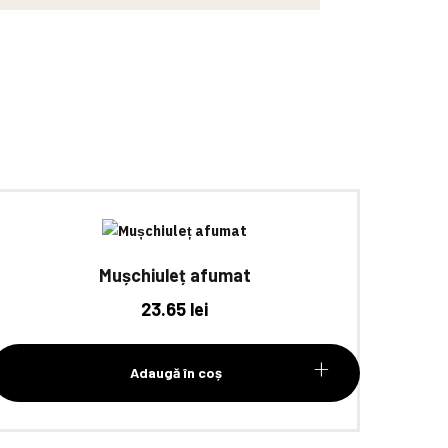
Mușchiuleț afumat
23.65
lei
Adaugă în coș