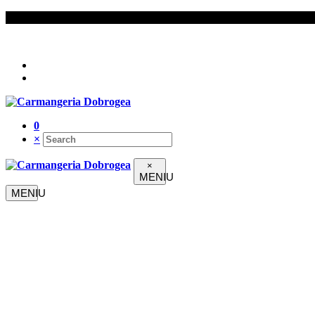
Urmați-ne pe
0
×
×