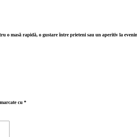
tru o masă rapidă, o gustare între prieteni sau un aperitiv la eveni
t marcate cu
*