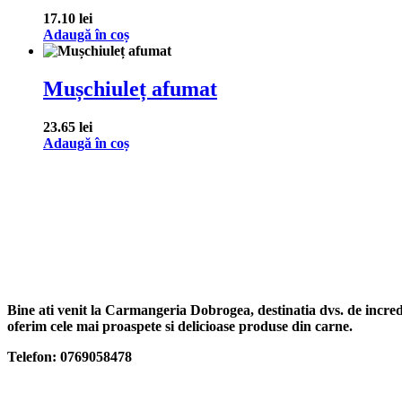
17.10
lei
Adaugă în coș
Mușchiuleț afumat
23.65
lei
Adaugă în coș
Bine ati venit la Carmangeria Dobrogea, destinatia dvs. de increde
oferim cele mai proaspete si delicioase produse din carne.
Telefon: 0769058478
Categorii produse