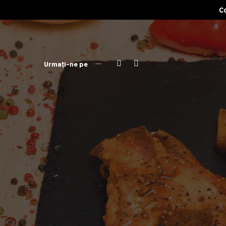
Co
Urmați-ne pe