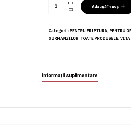
Cantitate
Adaugă în coș
Pizdulice'
de
vită
Categorii:
PENTRU FRIPTURA
,
PENTRU G
GURMANZILOR
,
TOATE PRODUSELE
,
VITA
Informații suplimentare