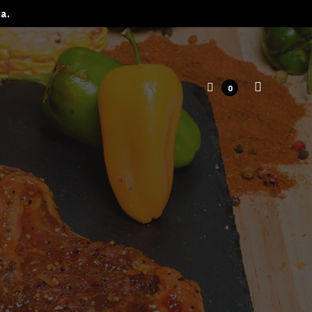
ța.
0