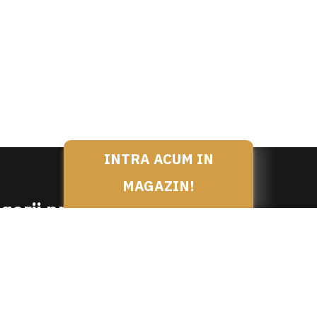
INTRA ACUM IN
MAGAZIN!
gorii produse
SPECIALITATI DE LA NEA N
PRODUSE DEDICATE
SI PREPARATE DE VITA
PRODUSE PENTRU MESE F
 SI PREPARATE DE OAIE /