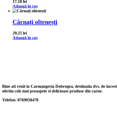
17.10
lei
Adaugă în coș
Cârnați oltenești
29.25
lei
Adaugă în coș
Bine ati venit la Carmangeria Dobrogea, destinatia dvs. de increde
oferim cele mai proaspete si delicioase produse din carne.
Telefon: 0769058478
Categorii produse