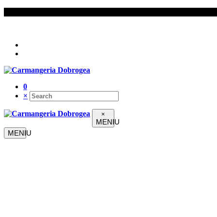
Urmați-ne pe
0
×
×