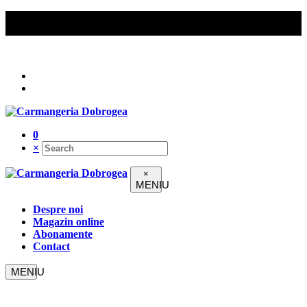
Comenzile peste 200 lei beneficiază de livrare gratuită în
Constanța.
Urmați-ne pe
0
×
×
Despre noi
Magazin online
Abonamente
Contact