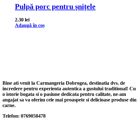
Pulpă porc pentru șnițele
2.30
lei
Adaugă în coș
Bine ati venit la Carmangeria Dobrogea, destinatia dvs. de
incredere pentru experienta autentica a gustului traditional! Cu
o istorie bogata si o pasiune dedicata pentru calitate, ne-am
angajat sa va oferim cele mai proaspete si delicioase produse din
carne.
Telefon: 0769058478
Categorii produse