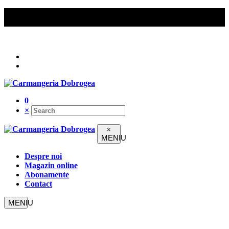
Comenzile peste 200 lei beneficiază de livrare gratuită în
Constanța.
Urmați-ne pe
0
×
×
Despre noi
Magazin online
Abonamente
Contact