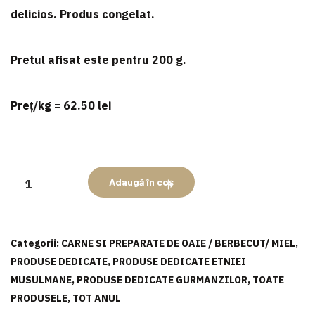
delicios. Produs congelat.
Pretul afisat este pentru
200 g
.
Preț/kg = 62.50 lei
Cantitate
Adaugă în coș
Hamburger
de
berbecuț
Categorii:
CARNE SI PREPARATE DE OAIE / BERBECUT/ MIEL
,
PRODUSE DEDICATE
,
PRODUSE DEDICATE ETNIEI
MUSULMANE
,
PRODUSE DEDICATE GURMANZILOR
,
TOATE
PRODUSELE
,
TOT ANUL