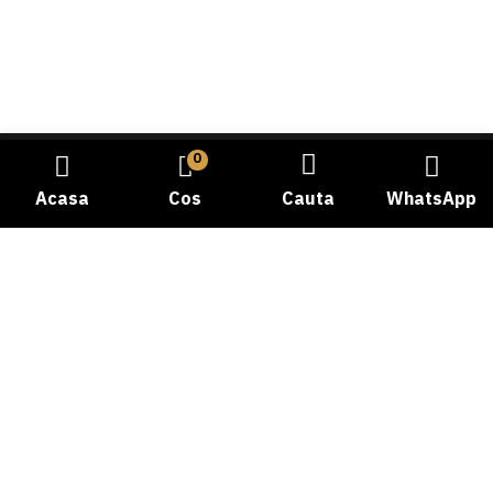
0
Acasa
Cos
Cauta
WhatsApp
Bine ati venit la Carmangeria Dobrogea, destinatia dvs.
de incredere pentru experienta autentica a gustului
traditional! Cu o istorie bogata si o pasiune dedicata
pentru calitate, ne-am angajat sa va oferim cele mai
proaspete si delicioase produse din carne.
Telefon: 0769058478