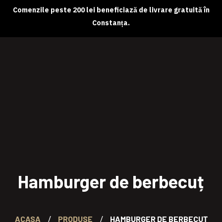
Comenzile peste 200 lei beneficiază de livrare gratuită în
Constanța.
Despre noi
Magazin online
Abonamente
Contact
Hamburger de berbecuț
ACASA
PRODUSE
HAMBURGER DE BERBECUȚ