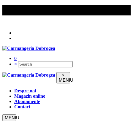
Comenzile peste 200 lei beneficiază de livrare gratuită în
Constanța.
Urmați-ne pe
0
×
×
Despre noi
Magazin online
Abonamente
Contact