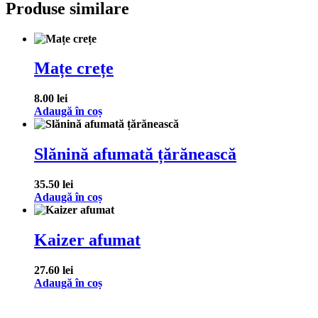
Produse similare
Mațe crețe
8.00
lei
Adaugă în coș
Slănină afumată țărănească
35.50
lei
Adaugă în coș
Kaizer afumat
27.60
lei
Adaugă în coș