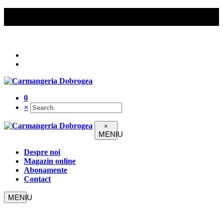
Comenzile peste 200 lei beneficiază de livrare gratuită în
Constanța.
Urmați-ne pe
0
×
×
Despre noi
Magazin online
Abonamente
Contact