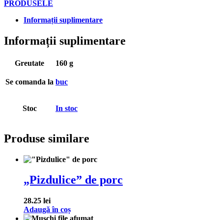
PRODUSELE
Informații suplimentare
Informații suplimentare
Greutate
160 g
Se comanda la
buc
Stoc
In stoc
Produse similare
„Pizdulice” de porc
28.25
lei
Adaugă în coș