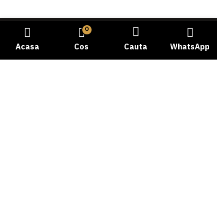
0
Acasa
Cos
Cauta
WhatsApp
Bine ati venit la Carmangeria Dobrogea, destinatia dvs.
de incredere pentru experienta autentica a gustului
traditional! Cu o istorie bogata si o pasiune dedicata
pentru calitate, ne-am angajat sa va oferim cele mai
proaspete si delicioase produse din carne.
Telefon: 0769058478
Categorii produse