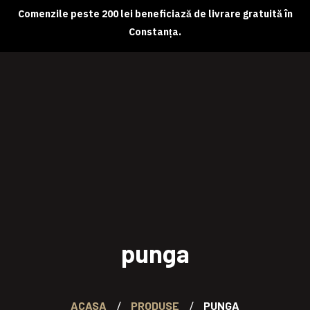
Comenzile peste 200 lei beneficiază de livrare gratuită în
Constanța.
Despre noi
Magazin online
Abonamente
Contact
punga
ACASA
PRODUSE
PUNGA