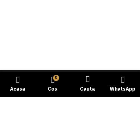
0
Acasa
Cos
Cauta
WhatsApp
Bine ati venit la Carmangeria Dobrogea, destinatia dvs.
de incredere pentru experienta autentica a gustului
traditional! Cu o istorie bogata si o pasiune dedicata
pentru calitate, ne-am angajat sa va oferim cele mai