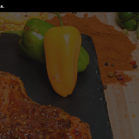
ța.
0