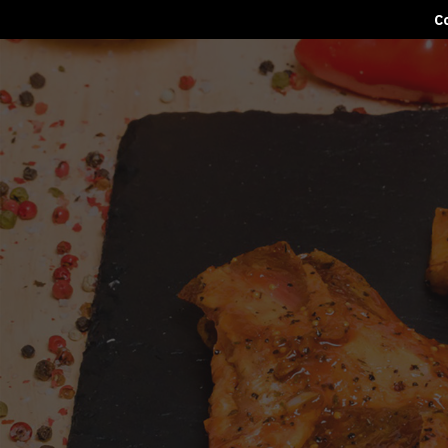
Co
Urmați-ne pe