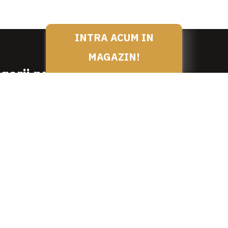
INTRA ACUM IN
MAGAZIN!
gorii produse
SPECIALITATI DE LA NEA N
PRODUSE DEDICATE
SI PREPARATE DE VITA
PRODUSE PENTRU MESE F
 SI PREPARATE DE OAIE /
CUT/ MIEL
PRODUSE COMPLEMENTAR
SI PREPARATE DE PORC
TOATE PRODUSELE
I PRODUSE DE PASARE