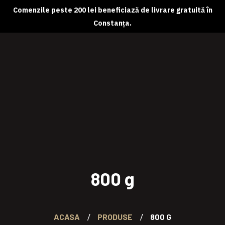
Comenzile peste 200 lei beneficiază de livrare gratuită în
Constanța.
Despre noi
Magazin online
Abonamente
Contact
800 g
ACASA
PRODUSE
800 G