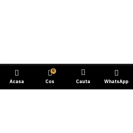
0
Acasa
Cos
Cauta
WhatsApp
Bine ati venit la Carmangeria Dobrogea, destinatia dvs.
de incredere pentru experienta autentica a gustului
traditional! Cu o istorie bogata si o pasiune dedicata
pentru calitate, ne-am angajat sa va oferim cele mai