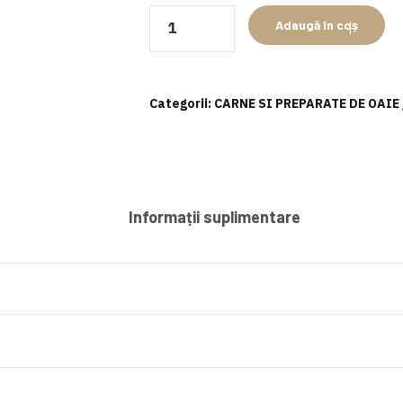
Cantitate
Adaugă în coș
Spată
de
miel
Categorii:
CARNE SI PREPARATE DE OAIE 
Informații suplimentare