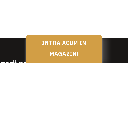
INTRA ACUM IN
MAGAZIN!
gorii produse
SPECIALITATI DE LA NEA N
PRODUSE DEDICATE
SI PREPARATE DE VITA
PRODUSE PENTRU MESE F
 SI PREPARATE DE OAIE /
CUT/ MIEL
PRODUSE COMPLEMENTAR
SI PREPARATE DE PORC