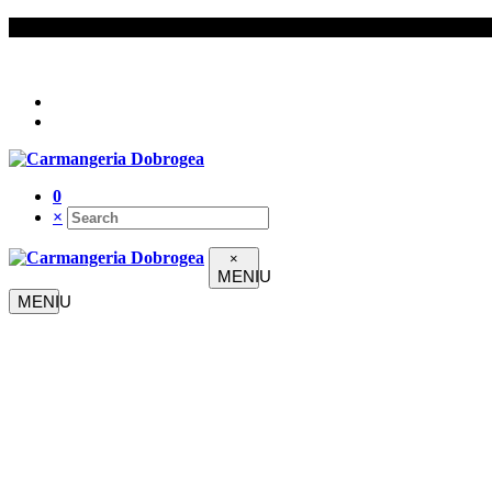
Urmați-ne pe
0
×
×