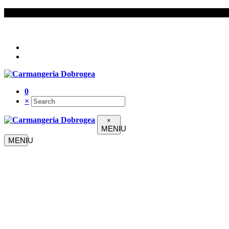
Urmați-ne pe
0
×
×