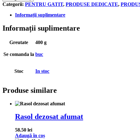
Categorii:
PENTRU GATIT
,
PRODUSE DEDICATE
,
PRODUS
Informații suplimentare
Informații suplimentare
Greutate
400 g
Se comanda la
buc
Stoc
In stoc
Produse similare
Rasol dezosat afumat
58.50
lei
Adaugă în coș