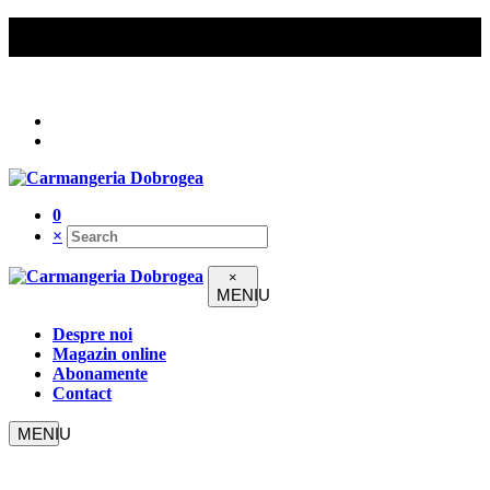
Comenzile peste 200 lei beneficiază de livrare gratuită în
Constanța.
Urmați-ne pe
0
×
×
Despre noi
Magazin online
Abonamente
Contact