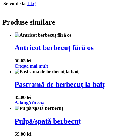
Se vinde la
1 kg
Produse similare
Antricot berbecuț fără os
50.05
lei
Citește mai mult
Pastramă de berbecuț la baiț
85.00
lei
Adaugă în coș
Pulpă/spată berbecuț
69.80
lei