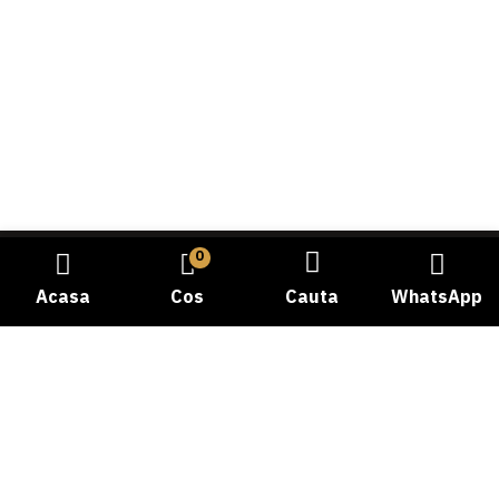
0
Acasa
Cos
Cauta
WhatsApp
Bine ati venit la Carmangeria Dobrogea, destinatia dvs.
de incredere pentru experienta autentica a gustului
traditional! Cu o istorie bogata si o pasiune dedicata
pentru calitate, ne-am angajat sa va oferim cele mai