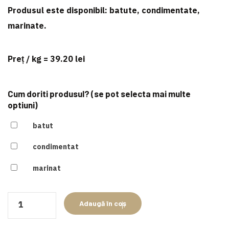
Produsul este disponibil:
batute, condimentate,
marinate
.
Preț / kg = 39.20 lei
Cum doriti produsul? (se pot selecta mai multe
optiuni)
batut
condimentat
marinat
Cantitate
Adaugă în coș
Fripturi
din