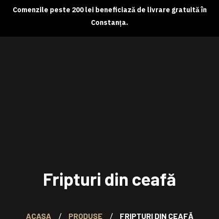
Comenzile peste 200 lei beneficiază de livrare gratuită în
Constanța.
Despre noi
Magazin online
Abonamente
Contact
Fripturi din ceafă
ACASA
PRODUSE
FRIPTURI DIN CEAFĂ