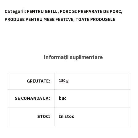
ceafă
Categorii:
PENTRU GRILL
,
PORC SI PREPARATE DE PORC
,
PRODUSE PENTRU MESE FESTIVE
,
TOATE PRODUSELE
Informații suplimentare
GREUTATE
180 g
SE COMANDA LA
buc
STOC
In stoc