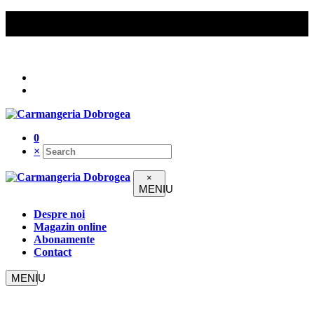
Comenzile peste 200 lei beneficiază de livrare gratuită în
Constanța.
Urmați-ne pe
0
×
×
Despre noi
Magazin online
Abonamente
Contact