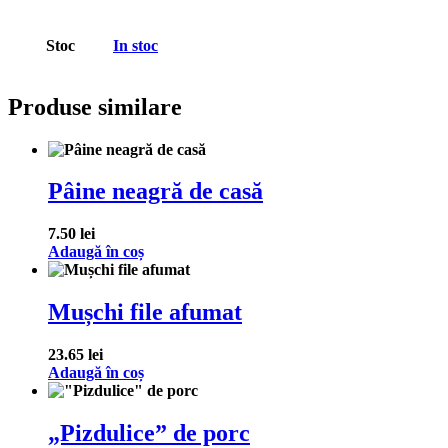
Stoc
In stoc
Produse similare
Pâine neagră de casă
7.50
lei
Adaugă în coș
Mușchi file afumat
23.65
lei
Adaugă în coș
„Pizdulice” de porc