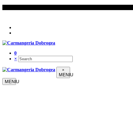
Urmați-ne pe
0
×
×