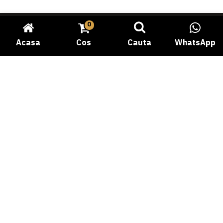
0
Acasa
Cos
Cauta
WhatsApp
Bine ati venit la Carmangeria Dobrogea, destinatia dvs.
de incredere pentru experienta autentica a gustului
traditional! Cu o istorie bogata si o pasiune dedicata
pentru calitate, ne-am angajat sa va oferim cele mai
proaspete si delicioase produse din carne.
Telefon: 0769058478