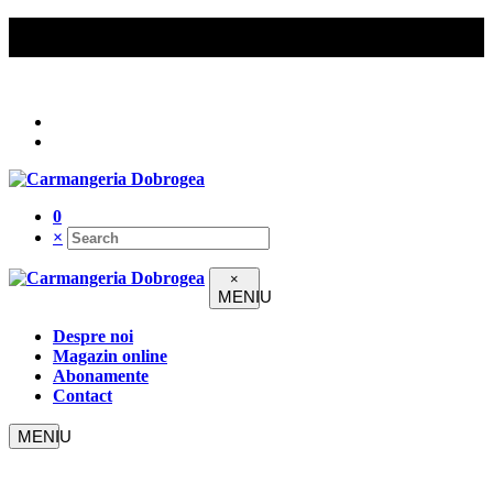
Comenzile peste 200 lei beneficiază de livrare gratuită în
Constanța.
Urmați-ne pe
0
×
×
Despre noi
Magazin online
Abonamente
Contact